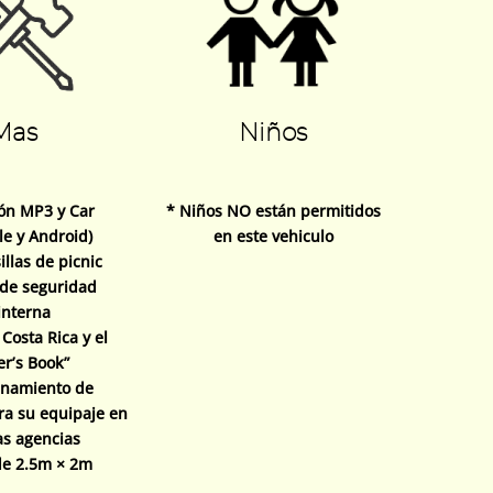
Mas
Niños
ón MP3 y Car
* Niños NO están permitidos
le y Android)
en este vehiculo
illas de picnic
 de seguridad
interna
Costa Rica y el
er’s Book”
enamiento de
ra su equipaje en
as agencias
de 2.5m × 2m