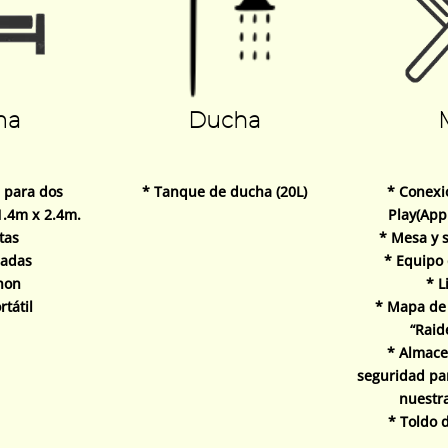
ma
Ducha
 para dos
* Tanque de ducha (20L)
* Conexi
1.4m x 2.4m.
Play(App
tas
* Mesa y s
adas
* Equipo
hon
* L
rtátil
* Mapa de 
“Raid
* Almac
seguridad pa
nuestr
* Toldo 