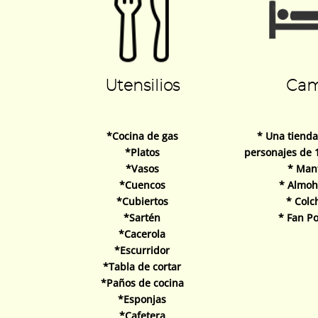
Utensilios
Ca
*Cocina de gas
* Una tienda
*Platos
personajes de 
*Vasos
* Man
*Cuencos
* Almoh
*Cubiertos
* Colc
*Sartén
* Fan Po
*Cacerola
*Escurridor
*Tabla de cortar
*Paños de cocina
*Esponjas
*Cafetera