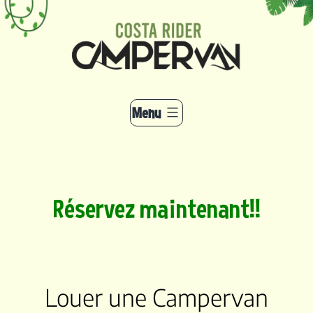
Aller
au
contenu
Menu
Réservez maintenant!!
Louer une Campervan