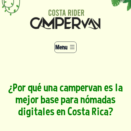
Skip
modal-check
to
content
Menu
¿Por qué una campervan es la
mejor base para nómadas
digitales en Costa Rica?