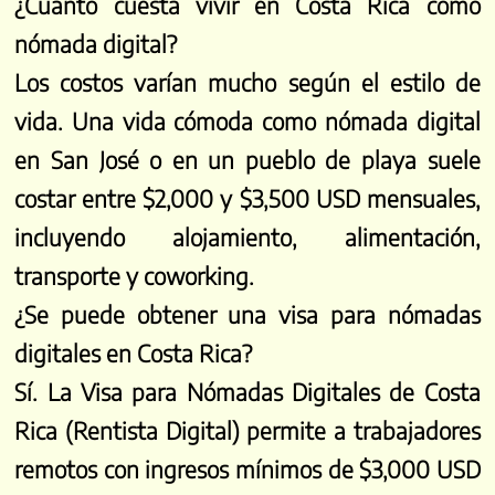
¿Cuánto cuesta vivir en Costa Rica como
nómada digital?
Los costos varían mucho según el estilo de
vida. Una vida cómoda como nómada digital
en San José o en un pueblo de playa suele
costar entre $2,000 y $3,500 USD mensuales,
incluyendo alojamiento, alimentación,
transporte y coworking.
¿Se puede obtener una visa para nómadas
digitales en Costa Rica?
Close
Sí. La Visa para Nómadas Digitales de Costa
Suscribe to our Newsletter.
Rica (Rentista Digital) permite a trabajadores
Stay up to date with our latest
remotos con ingresos mínimos de $3,000 USD