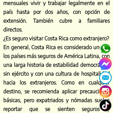
mensuales vivir y trabajar legalmente en el
articles about Costa Rica and our
país hasta por dos años, con opción de
camper life bits!
extensión. También cubre a familiares
Email
directos.
¿Es seguro visitar Costa Rica como extranjero?
En general, Costa Rica es considerado uno de
Subscribe
los países más seguros de América Latina, con
una larga historia de estabilidad democrática,
sin ejército y con una cultura de hospitalidad
hacia los extranjeros. Como en cualquier
destino, se recomienda aplicar precauciones
básicas, pero expatriados y nómadas suelen
This will close in
49
seconds
reportar que se sienten seguros y