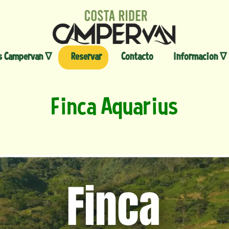
Skip
to
content
s Campervan ∇
Reservar
Contacto
Informacion ∇
Finca Aquarius