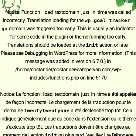
Notice
: Function _load_textdomain_just_in_time was called
incorrectly
. Translation loading for the
wp-goal-tracker-
domain was triggered too early. This is usually an indicator
ga
for some code in the plugin or theme running too early.
Translations should be loaded at the
action or later.
init
Please see
Debugging in WordPress
for more information. (This
message was added in version 6.7.0.) in
/home/costarider/costarider-campervan.com/wp-
includes/functions.php
on line
6170
Notice
: La fonction _load_textdomain_just_in_time a été appelée
de façon
incorrecte
. Le chargement de la traduction pour le
domaine
a été déclenché trop tôt. Cela
twentytwentyone
indique généralement que du code dans l’extension ou le thème
s’exécute trop tôt. Les traductions doivent être chargées au
moment de l’action
ou plus tard. Veuillez lire
Débogage
init