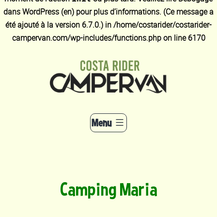
dans WordPress
(en) pour plus d’informations. (Ce message a
été ajouté à la version 6.7.0.) in
/home/costarider/costarider-
campervan.com/wp-includes/functions.php
on line
6170
Aller
au
contenu
Menu
Camping Maria